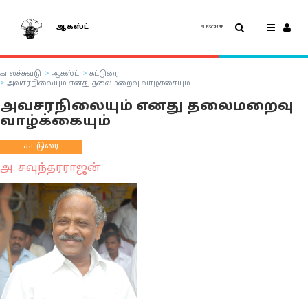
ஆகஸ்ட்
SUBSCRIBE
காலச்சுவடு
ஆகஸ்ட்
கட்டுரை
அவசரநிலையும் எனது தலைமறைவு வாழ்க்கையும்
அவசரநிலையும் எனது தலைமறைவு
வாழ்க்கையும்
கட்டுரை
அ. சவுந்தரராஜன்