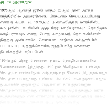
அ. சவுந்தரராஜன்
1975
ஆம் ஆண்டு ஜூன் மாதம் 25ஆம் நாள் அர்த்த
ராத்திரியில் அவசரநிலைப் பிரகடனம் செய்யப்பட்டபோது
எனக்கு வயது 26. 1970ஆம் ஆண்டிலிருந்து மார்க்சிஸ்ட்
கம்யூனிஸ்ட் கட்சியின் முழு நேர ஊழியராகவும் தொழிற்சங
ஊழியராகவும் எனது பொது வாழ்வைத் தொடங்கினேன்.
இதற்கு முன்பாகவே சென்னை, மாநிலக் கல்லூரியில்
பட்டப்படிப்பு படித்துக்கொண்டிருந்தபோதே மாணவர்
இயக்கத்தில் ஈடுபட்டேன்.
1964க்குப் பிறகு சென்னை நகரம் தொழிலாளர்களின்
போர்க்களமாக இருந்தது. சிறிதும் பெரிதுமான எல்லாத்
தொழிற்சாலைகளிலும் அடுத்தடுத்து வேலை நிறுத்தங்களும
தொழிலாளர்களுக்கு எதிரான போலீஸ் அடக்குமுறைகளும்
துப்பாக்கிச் சூடுகளும் ரவுடிகளின் தாக்குதல்களும்
தொழிலாளர்களுக்கு எதிரான பொய் வழக்குகளும் ஊர்க்
கடத்தல்களும் என ஏராளமாக நடந்துகொண்டிருந்த காலம்.
இந்தப் போராட்டங்களை ஒட்டி நடைபெறுகிற