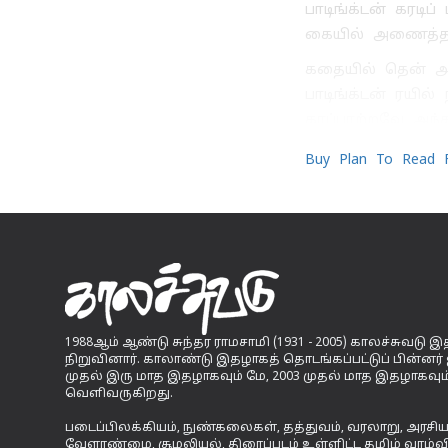
பாடிங்க்டன் கரடி
கையில் அணைத்தபட
கதையில் தென் அமெ
பாடிங்க்டன் ரயில
காப்பாற்றவே அந்
Buy Plan To Read Fu
1988ஆம் ஆண்டு சுந்தர ராமசாமி (1931 - 2005) காலச்சுவடு
நிறுவினார். காலாண்டு இதழாகத் தொடங்கப்பட்டுப் பின்னர
முதல் இரு மாத இதழாகவும் மே, 2003 முதல் மாத இதழாகவும
வெளிவருகிறது.
படைப்பிலக்கியம், நுண்கலைகள், தத்துவம், வரலாறு, அரசி
வேளாண்மை, சூழலியல், திரைப்படம் உள்ளிட்ட தமிழ் வாழ்வ