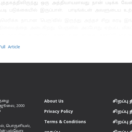
ப் புத்தகத்திலிருந்து ஒரு அத்தியாயமாவது நான் படிக்க வ
ி படுக்கையில் இருப்பாள். பாடிங்க்டன் அவளுடைய உற்
ரிக்க நாடான ‘பெரு’வில் இருந்து அந்தச் சிறு கரடி இங்கி
் நிலையத்தை அடைகிறது. பெருவில் அப்போது ஏற்பட்ட மிகப் 
தக் கரடியின் உறவினர் அதை லண்டனுக்கு அனுப்பி வைக்கி
ll Article
 இதழை
About Us
சிறப்பு த
் ஜூலை, 2000
்
Privacy Policy
சிறப்பு த
Terms & Conditions
சிறப்பு த
யல், பொருளியல்,
ின் பல்வேறு