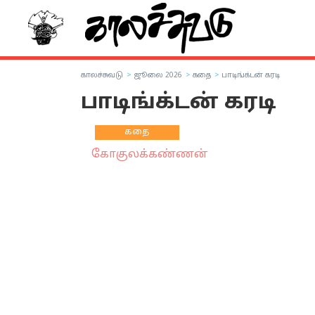
காலச்சுவடு
ஜூலை 2026
கதை
பாடிங்க்டன் கரடி
பாடிங்க்டன் கரடி
கதை
கோகுலக்கண்ணன்