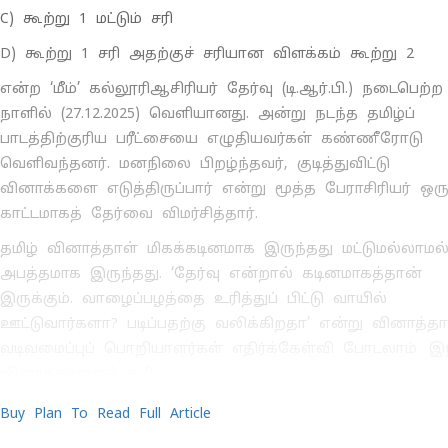
C) கூற்று 1 மட்டும் சரி
D) கூற்று 1 சரி அதற்குச் சரியான விளக்கம் கூற்று 2
என்ற ‘மீம்’ கல்லூரிஆசிரியர் தேர்வு (டி.ஆர்.பி.) நடைபெற்ற
நாளில் (27.12.2025) வெளியானது. அன்று நடந்த தமிழ்ப்
பாடத்திற்குரிய பரீட்சையை எழுதியவர்கள் கண்ணீரோடு
வெளிவந்தனர். மனநிலை பிறழ்ந்தவர், குடித்துவிட்டு
வினாக்களை எடுத்திருப்பார் என்று மூத்த பேராசிரியர் ஒரு
காட்டமாகத் தேர்வை விமர்சித்தார்.
தமிழ் வினாத்தாள் மிகக்கடினமாக இருந்தது மட்டுமல்லாமல
அபத்தமாக இருந்தது. ‘தேர்வு என்றால் கடினமாகத்தான்
இருக்கும். வாழைப்பழத்தை உரித்துப் பிட்டு வாயில்
ஊட்டுவார்களா? படிப்பதற்கு வலிக்கிறதா’ என்று வினாத்தா
வடிவமைப்புப் பொறியாளர்கள் எதிர்க்கேள்வி போடலாம். இ
வினாத்தாளைத் தமி
Buy Plan To Read Full Article