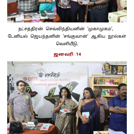
நட்சத்திரன் செவ்விந்தியனின் ‘முகாமுகம்’,
டேனியல் ஜெயந்தனின் ‘சங்குவான்’ ஆகிய நூல்கள்
வெளியீடு.
ஜனவரி 14