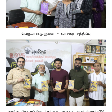
பெருமாள்முருகன் – வாசகர் சந்திப்பு
ஜார்ஜ் ஜோசப்பின் ‘புளித்த அப்பம்’ நூல் வெளியீடு