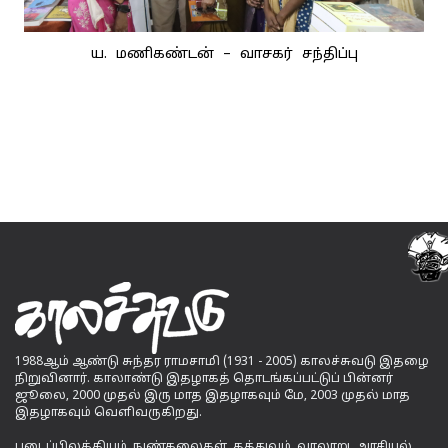
ய. மணிகண்டன் – வாசகர் சந்திப்பு
1988ஆம் ஆண்டு சுந்தர ராமசாமி (1931 - 2005) காலச்சுவடு இதழை
நிறுவினார். காலாண்டு இதழாகத் தொடங்கப்பட்டுப் பின்னர்
ஜூலை, 2000 முதல் இரு மாத இதழாகவும் மே, 2003 முதல் மாத
இதழாகவும் வெளிவருகிறது.
படைப்பிலக்கியம், நுண்கலைகள், தத்துவம், வரலாறு, அரசியல்,