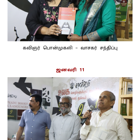
கவிஞர் பொன்முகலி – வாசகர் சந்திப்பு
ஜனவரி 11