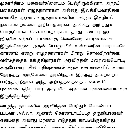
முகாந்திரம் ‘பகைவர்க’ளையும் பெற்றிருக்கிறார். அந்தப்
பகைவர்கள் எழுத்தாளர்கள் அல்லது இலக்கியவாதிகள்
என்பதே முரண். எழுத்தாளர்களில் பலரும் இதழியல்
நடைமுறைகளை அறியாதவர்கள் அல்லது அறிந்தும்
பொருட்டாகக் கொள்ளாதவர்கள். தமது படைப்பு ஓர்
இதழில் ஏற்கப் படாமைக்கு வெவ்வேறு காரணங்கள்
இருக்கின்றன. அதன் பொறுப்பில் உள்ளவரின் பாரபட்சமே
காரணம் என்று எழுத்தாளர்கள் பிராது சொல்கிறார்கள்;
வன்மத்தைக் கக்குகிறார்கள். அரவிந்தன் மறைவையொட்டி
அதுபோன்ற சில பதிவுகளைச் சமூக ஊடகங்களில் காண
நேர்ந்தது. ஒருவேளை அரவிந்தன் இருந்து அவற்றைப்
பார்த்திருந்தால் அந்த அற்பத்தனத்தை எண்ணிப்
புன்னகைத்திருப்பார். அது மிக அழகான புன்னகையாகவும்
இருந்திருக்கும்.
வாழ்ந்த நாட்களில் அரவிந்தன் பெரிதும் கொண்டாடப்
பட்டவர் அல்லர். ஆனால் கொண்டாடப்படத் தகுதியானவர்
என்பதை அவரது மரணம் எடுத்துக் காட்டியிருக்கிறது.
அவரை அறிந்தவர்கள் அவரது இன்மையை ஈடுசெய்ய