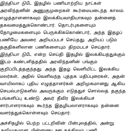
இந்தியா டுடே
இதழில் பணியாற்றிய நாட்கள்
அரவிந்தனின் அணுகுமுறைகள் கூர்மையடைந்த காலம்.
எழுத்தாளனாகவும் இலக்கியவாதியாகவும் தன்னைத்
தகவமைத்துக்கொண்டார். தொடர்புகளையும்
தோழமைகளையும் பெருக்கிக்கொண்டார், அந்த இதழ்ப்
பணியே அவரை அறியப்படச் செய்தது. அறியப் படும்
தகுதிகளிலான பணிகளையும் திறம்படச் செய்தார்.
இந்தியா டுடே
என்ற செய்தி இதழில் இலக்கியத்துக்கும்
இடம் கண்டளித்ததில் அரவிந்தனின் பங்கும்
குறிப்பிடத்தகுந்தது. அந்த இதழ் வெளியிட்ட இலக்கிய
மலர்கள், அதில் வெளிவந்த புத்தக மதிப்புரைகள், அதன்
வாயிலாகப் புதிய எழுத்தாளர்கள் அறிமுகமானது ஆகிய
செயல்பாடுகளில் அவருக்கும் எடுத்துச் சொல்லத் தகுந்த
பங்களிப்பு உண்டு. அவர் தீவிர இலக்கியச்
சார்பாளராகவும் கூர்ந்த இதழியலாளராகவும் தன்னை
வளர்த்துக்கொள்ளவும் செய்தார்.
அச்சிதழில் பெற்ற பட்டறிவின் பின்புலத்தில், அன்று
அறிமுகமான மின்னணு ஊடகத்திலும் பணி