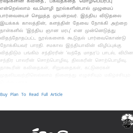
ரிஷிகளின் கவிதை’, ‘பகவத்கீதை’ மொழிபெயர்ப்பு
என்றெல்லாம் வடமொழி நூல்களின்பால் முழுமைப்
பார்வையைச் செலுத்த முயன்றவர். இந்திய விடுதலை
இயக்கக் காலத்தின், களத்தின் தேவை நோக்கி அற்றை
நாள்களில் ‘இந்திய ஞான மரபு’ என முன்னெடுத்து
விதந்தோதப்பட்ட நூல்களைக் கூடுதல் பார்வைகொண்டு
நோக்கியவர் பாரதி. சமகால இந்தியாவின் விழிப்புக்கு
வித்திடும் பங்கிம் சந்திரரின் ‘வந்தே மாதர’ப் பாடல், விபின
சந்திர பாலரின் சொற்பொழிவு, திலகரின் சொற்பொழிவு,
தாகூரின் கவிதைகள், சிறுகதைகள், கட்டுரைகள்
முதலியவற்றிலெல்லாம் திளைத்து எழுச்சியும் மகிழ்ச்சியும்
பெற்ற பாரத
Buy Plan To Read Full Article