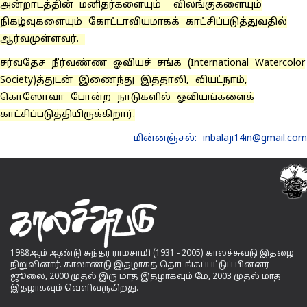
அன்றாடத்தின் மனிதர்களையும் விலங்குகளையும்
நிகழ்வுகளையும் கோட்டாவியமாகக் காட்சிப்படுத்துவதில்
ஆர்வமுள்ளவர்.
சர்வதேச நீர்வண்ண ஓவியச் சங்க (International Watercolor
Society)த்துடன் இணைந்து இத்தாலி, வியட்நாம்,
கொஸோவா போன்ற நாடுகளில் ஓவியங்களைக்
காட்சிப்படுத்தியிருக்கிறார்.
மின்னஞ்சல்: inbalaji14in@gmail.com
1988ஆம் ஆண்டு சுந்தர ராமசாமி (1931 - 2005) காலச்சுவடு இதழை
நிறுவினார். காலாண்டு இதழாகத் தொடங்கப்பட்டுப் பின்னர்
ஜூலை, 2000 முதல் இரு மாத இதழாகவும் மே, 2003 முதல் மாத
இதழாகவும் வெளிவருகிறது.