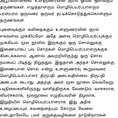
அபூர்வமானவை. உள்ளுணர்வின் குரல் ஓங்கி ஒலிக்கும்
தருணங்கள். எழுத்தாளரும் மொழிபெயர்ப்பாளரும்
பரஸ்பரம் ஒருவரை ஒருவர் தட்டிக்கொடுத்துக்கொள்ளும்
தருணங்கள்.
புனைவுக்கும் கவிதைக்கும் உள்ளுணர்வின் குரல்
எவ்வளவு முக்கியமோ அதே அளவு மொழிபெயர்ப்புக்கும்
முக்கியம். மூல நூலில் இருக்கும் ஒரு சொல்லுக்கு
இணையாகப் பல சொற்கள் மொழிபெயர்ப்பாளருக்குக்
கிடைக்கலாம். ஆனால் அவற்றிலிருந்து ஒரு சொல்
நம்மைப் பிடித்து நிறுத்தும். இதுதான் அந்தச் சொல்லுக்கு
இணையான சொல் என்று உள்ளுணர்வு கூறும்வரை
மொழிபெயர்ப்பாளர் திருப்தி அடைவதில்லை; திருப்தி
அடையக் கூடாது. அதற்கு அவர் மூல நூலை வெவ்வேறு
படிநிலைகளிலிருந்து வாசித்திருக்க வேண்டும்; வாசகராக,
விமர்சகராக, மூலநூலை எழுதியவரின் நிழலாக,
இறுதியில் மொழிபெயர்ப்பாளராக. இது அதிக
உழைப்பையும் கவனத்தையும் கோரும் வேலை
என்பதாலேயே பலர் குறுக்குவழிகளை நாடுகிறார்கள்