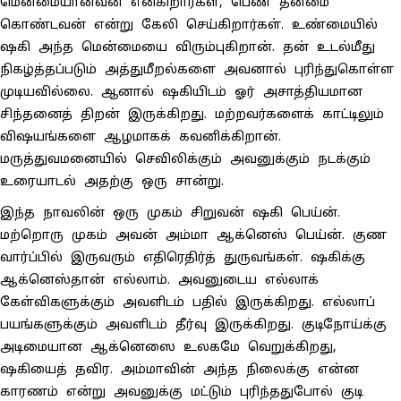
மென்மையானவன் என்கிறார்கள், பெண் தன்மை
கொண்டவன் என்று கேலி செய்கிறார்கள். உண்மையில்
ஷகி அந்த மென்மையை விரும்புகிறான். தன் உடல்மீது
நிகழ்த்தப்படும் அத்துமீறல்களை அவனால் புரிந்துகொள்ள
முடியவில்லை. ஆனால் ஷகியிடம் ஓர் அசாத்தியமான
சிந்தனைத் திறன் இருக்கிறது. மற்றவர்களைக் காட்டிலும்
விஷயங்களை ஆழமாகக் கவனிக்கிறான்.
மருத்துவமனையில் செவிலிக்கும் அவனுக்கும் நடக்கும்
உரையாடல் அதற்கு ஒரு சான்று.
இந்த நாவலின் ஒரு முகம் சிறுவன் ஷகி பெய்ன்.
மற்றொரு முகம் அவன் அம்மா ஆக்னெஸ் பெய்ன். குண
வார்ப்பில் இருவரும் எதிரெதிர்த் துருவங்கள். ஷகிக்கு
ஆக்னெஸ்தான் எல்லாம். அவனுடைய எல்லாக்
கேள்விகளுக்கும் அவளிடம் பதில் இருக்கிறது. எல்லாப்
பயங்களுக்கும் அவளிடம் தீர்வு இருக்கிறது. குடிநோய்க்கு
அடிமையான ஆக்னெஸை உலகமே வெறுக்கிறது,
ஷகியைத் தவிர. அம்மாவின் அந்த நிலைக்கு என்ன
காரணம் என்று அவனுக்கு மட்டும் புரிந்ததுபோல் குடி