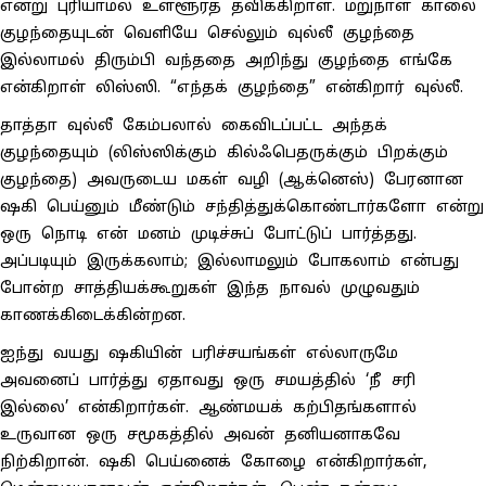
என்று புரியாமல் உள்ளூரத் தவிக்கிறாள். மறுநாள் காலை
குழந்தையுடன் வெளியே செல்லும் வுல்லீ குழந்தை
இல்லாமல் திரும்பி வந்ததை அறிந்து குழந்தை எங்கே
என்கிறாள் லிஸ்ஸி. “எந்தக் குழந்தை” என்கிறார் வுல்லீ.
தாத்தா வுல்லீ கேம்பலால் கைவிடப்பட்ட அந்தக்
குழந்தையும் (லிஸ்ஸிக்கும் கில்ஃபெதருக்கும் பிறக்கும்
குழந்தை) அவருடைய மகள் வழி (ஆக்னெஸ்) பேரனான
ஷகி பெய்னும் மீண்டும் சந்தித்துக்கொண்டார்களோ என்று
ஒரு நொடி என் மனம் முடிச்சுப் போட்டுப் பார்த்தது.
அப்படியும் இருக்கலாம்; இல்லாமலும் போகலாம் என்பது
போன்ற சாத்தியக்கூறுகள் இந்த நாவல் முழுவதும்
காணக்கிடைக்கின்றன.
ஐந்து வயது ஷகியின் பரிச்சயங்கள் எல்லாருமே
அவனைப் பார்த்து ஏதாவது ஒரு சமயத்தில் ‘நீ சரி
இல்லை’ என்கிறார்கள். ஆண்மயக் கற்பிதங்களால்
உருவான ஒரு சமூகத்தில் அவன் தனியனாகவே
நிற்கிறான். ஷகி பெய்னைக் கோழை என்கிறார்கள்,